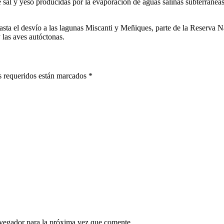
e sal y yeso producidas por la evaporación de aguas salinas subterráne
asta el desvío a las lagunas Miscanti y Meñiques, parte de la Reserva N
y las aves autóctonas.
 requeridos están marcados
*
avegador para la próxima vez que comente.