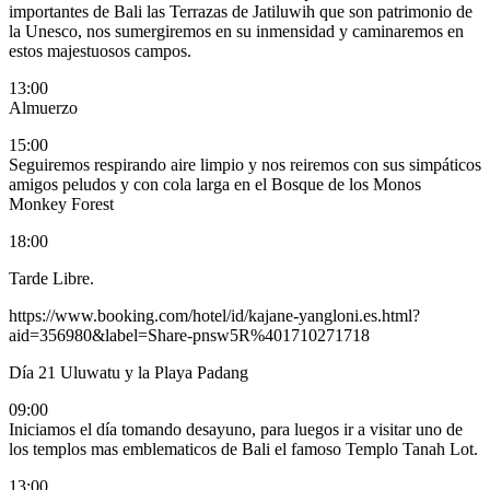
importantes de Bali las
Terrazas de
Jatiluwih que son patrimonio de
la Unesco, nos sumergiremos en su inmensidad y caminaremos en
estos majestuosos campos.
13:00
Almuerzo
15:00
Seguiremos
respirando
aire limpio y nos reiremos
con sus simpáticos
amigos peludos y con cola larga en el Bosque de los Monos
Monkey Forest
18:00
Tarde Libre.
https://www.booking.com/hotel/id/kajane-yangloni.es.html?
aid=356980&label=Share-pnsw5R%401710271718
Día 21
Uluwatu y la Playa Padang
09:00
Iniciamos el día tomando desayuno, para luegos ir a visitar uno de
los templos mas emblematicos de Bali el famoso Templo Tanah Lot.
13:00