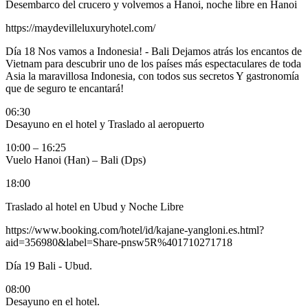
Desembarco del crucero y volvemos a Hanoi, noche libre en Hanoi
https://maydevilleluxuryhotel.com/
Día 18
Nos vamos a Indonesia! - Bali Dejamos atrás los encantos de
Vietnam para descubrir uno de los países más espectaculares de toda
Asia la maravillosa Indonesia, con todos sus secretos Y gastronomía
que de seguro te encantará!
06:30
Desayuno en el hotel y Traslado al aeropuerto
10:00 – 16:25
Vuelo Hanoi (Han) – Bali (Dps)
18:00
Traslado al hotel en Ubud
y Noche Libre
https://www.booking.com/hotel/id/kajane-yangloni.es.html?
aid=356980&label=Share-pnsw5R%401710271718
Día 19
Bali - Ubud.
08:00
Desayuno en el hotel.