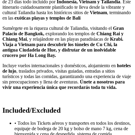
de 23 días todo incluido por
Indonesia, Vietnam y Tailandia
. Este
itinerario cuidadosamente planificado te lleva desde la vibrante y
cultural Tailandia hasta los históricos sitios de
Vietnam
, terminando
en las
exóticas playas y templos de Bali
Sumérgete en la riqueza cultural de Tailandia, visitando el
Gran
Palacio de Bangkok,
explorando los templos de
Chiang Rai y
Chiang Mai
, y relajándote en las playas paradisíacas de
Krabi.
Viaja a Vietnam para descubrir los túneles de Cu Chi, la
antigua Ciudadela de Hue, y disfrutar de un inolvidable
crucero por Ha Long Bay.
Incluye vuelos internacionales y domésticos, alojamiento en
hoteles
de lujo
, traslados privados, visitas guiadas, entradas a sitios
turísticos y todas las comidas, garantizando una experiencia de viaje
sin preocupaciones y llena de aventuras.
Únete a nosotros para
vivir una experiencia única que recordarás toda tu vida.
Included/Excluded
• Todos los Tickets aéreos y transportes en todos los destinos,
equipaje de bodega de 20 kg y bolso de mano 7 kg, cena de
bienvenida y cena de despedida, sistema de comida