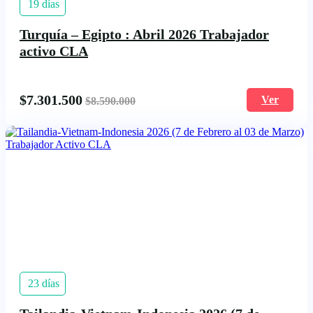
19 días
Turquía – Egipto : Abril 2026 Trabajador
activo CLA
$
7.301.500
Ver
$
8.590.000
23 días