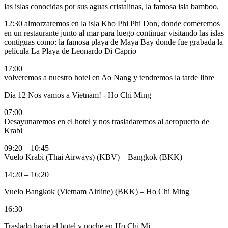
las islas conocidas por sus aguas cristalinas, la famosa isla bamboo.
12:30 almorzaremos en la
isla Kho Phi Phi Don, donde comeremos
en un restaurante junto al mar para luego continuar visitando las islas
contiguas como: la famosa playa de Maya Bay donde fue grabada la
película
La Playa
de Leonardo Di Caprio
17:00
volveremos a nuestro hotel en Ao Nang y tendremos la tarde libre
Día 12
Nos vamos a Vietnam! - Ho Chi Ming
07:00
Desayunaremos
en el hotel y nos trasladaremos al aeropuerto de
Krabi
09:20 – 10:45
Vuelo Krabi (Thai Airways)
(KBV) – Bangkok (BKK)
14:20 – 16:20
Vuelo Bangkok
(Vietnam Airline) (BKK) – Ho Chi Ming
16:30
Traslado hacia el hotel y noche en Ho Chi Mi