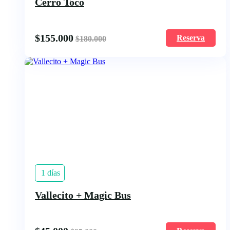
Cerro Toco
$
155.000
Reserva
$
180.000
1 días
Vallecito + Magic Bus