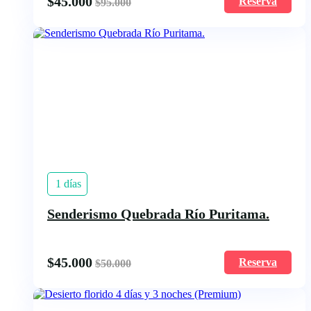
$
45.000
Reserva
$
95.000
1 días
Senderismo Quebrada Río Puritama.
$
45.000
Reserva
$
50.000