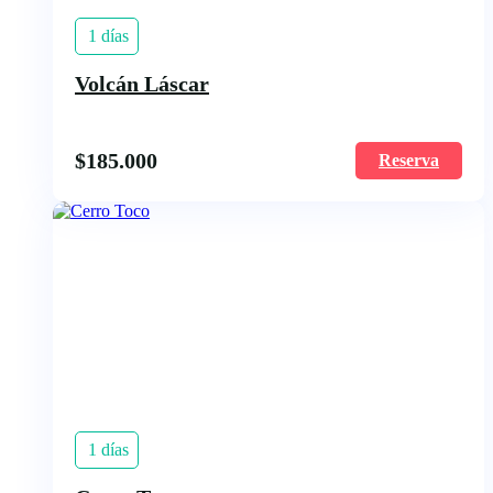
1 días
Volcán Láscar
$
185.000
Reserva
1 días