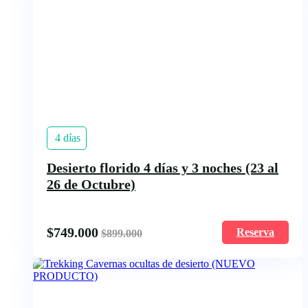
últimos
4 días
Desierto florido 4 días y 3 noches (23 al
26 de Octubre)
$
749.000
Reserva
$
899.000