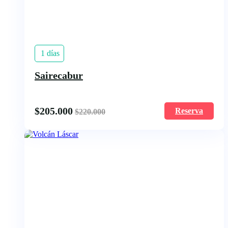
1 días
Sairecabur
$
205.000
Reserva
$
220.000